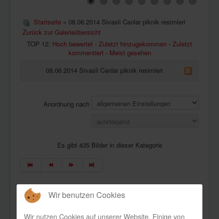
KONTAKT
Startseite
» 08.06.2014 Sivasli Canlar piknik resimleri
Zurück zur Galerieübersicht
TOP 12:
Hoch bewertet
-
Zuletzt hinzugekommen
-
Zuletzt
kommentiert
-
Meist gesehen
08.06.2014 Sivasli Canlar piknik resimleri
Anordnung nach
Es gibt 435 Bilder in dieser Kategorie
Wir benutzen Cookies
Wir nutzen Cookies auf unserer Website. Einige von