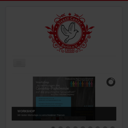
Navigation
an/aus
ÜBERUNS
AKTUELLES
BILDER
VIDEOS
WORKSHOP
IMPRESSUM
Wir bieten Workshops zu verschiedenen Themen.
DATENSCHUTZ