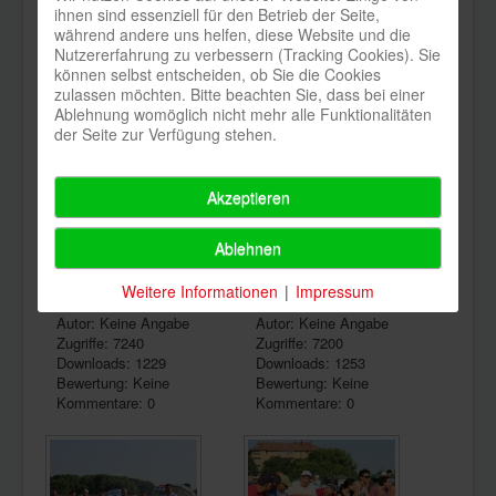
ihnen sind essenziell für den Betrieb der Seite,
während andere uns helfen, diese Website und die
piknik_363
piknik_362
Nutzererfahrung zu verbessern (Tracking Cookies). Sie
Autor: Keine Angabe
Autor: Keine Angabe
können selbst entscheiden, ob Sie die Cookies
Zugriffe: 7637
Zugriffe: 7265
zulassen möchten. Bitte beachten Sie, dass bei einer
Downloads: 1560
Downloads: 1318
Ablehnung womöglich nicht mehr alle Funktionalitäten
Bewertung: Keine
Bewertung: Keine
der Seite zur Verfügung stehen.
Kommentare: 0
Kommentare: 0
Akzeptieren
Ablehnen
Weitere Informationen
|
Impressum
piknik_361
piknik_360
Autor: Keine Angabe
Autor: Keine Angabe
Zugriffe: 7240
Zugriffe: 7200
Downloads: 1229
Downloads: 1253
Bewertung: Keine
Bewertung: Keine
Kommentare: 0
Kommentare: 0