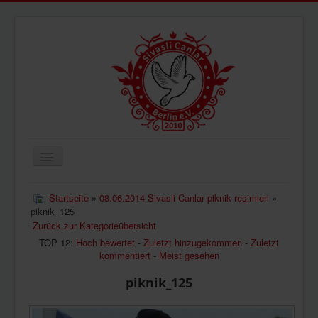
Navigation
an/aus
ÜBERUNS
Startseite
»
08.06.2014 Sivasli Canlar piknik resimleri
»
piknik_125
AKTUELLES
Zurück zur Kategorieübersicht
BILDER
TOP 12:
Hoch bewertet
-
Zuletzt hinzugekommen
-
Zuletzt
kommentiert
-
Meist gesehen
VIDEOS
piknik_125
IMPRESSUM
DATENSCHUTZ