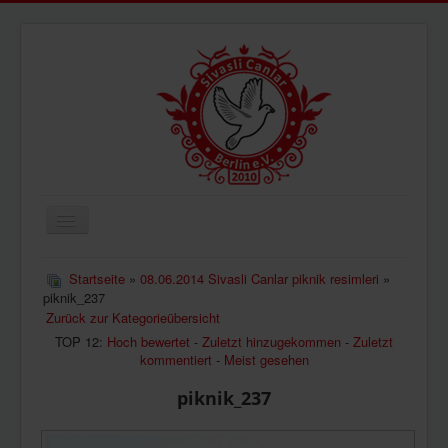
Navigation
an/aus
ÜBERUNS
Startseite
»
08.06.2014 Sivasli Canlar piknik resimleri
»
piknik_237
AKTUELLES
Zurück zur Kategorieübersicht
BILDER
TOP 12:
Hoch bewertet
-
Zuletzt hinzugekommen
-
Zuletzt
kommentiert
-
Meist gesehen
VIDEOS
piknik_237
IMPRESSUM
DATENSCHUTZ