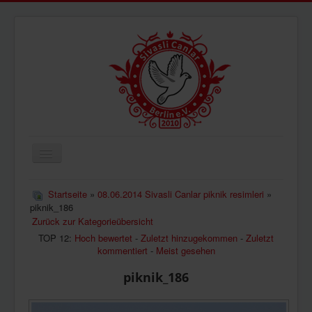
Navigation
an/aus
ÜBERUNS
Startseite
»
08.06.2014 Sivasli Canlar piknik resimleri
»
piknik_186
AKTUELLES
Zurück zur Kategorieübersicht
BILDER
TOP 12:
Hoch bewertet
-
Zuletzt hinzugekommen
-
Zuletzt
kommentiert
-
Meist gesehen
VIDEOS
piknik_186
IMPRESSUM
DATENSCHUTZ