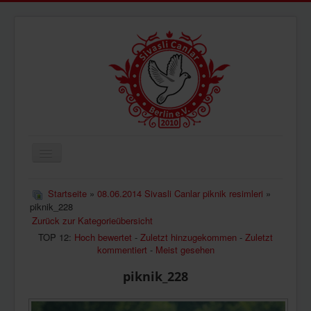
Navigation
an/aus
ÜBERUNS
Startseite
»
08.06.2014 Sivasli Canlar piknik resimleri
»
piknik_228
AKTUELLES
Zurück zur Kategorieübersicht
BILDER
TOP 12:
Hoch bewertet
-
Zuletzt hinzugekommen
-
Zuletzt
kommentiert
-
Meist gesehen
VIDEOS
piknik_228
IMPRESSUM
DATENSCHUTZ