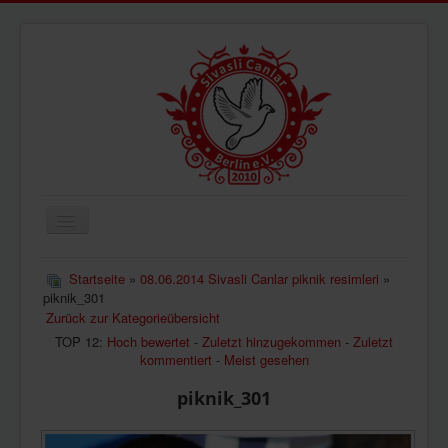
Navigation
an/aus
ÜBERUNS
Startseite
»
08.06.2014 Sivasli Canlar piknik resimleri
»
piknik_301
AKTUELLES
Zurück zur Kategorieübersicht
BILDER
TOP 12:
Hoch bewertet
-
Zuletzt hinzugekommen
-
Zuletzt
kommentiert
-
Meist gesehen
VIDEOS
piknik_301
IMPRESSUM
DATENSCHUTZ