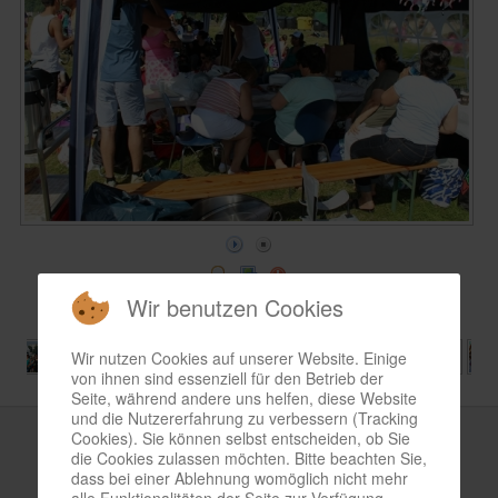
Wir benutzen Cookies
Wir nutzen Cookies auf unserer Website. Einige
von ihnen sind essenziell für den Betrieb der
Seite, während andere uns helfen, diese Website
und die Nutzererfahrung zu verbessern (Tracking
Cookies). Sie können selbst entscheiden, ob Sie
Bild-Informationen
die Cookies zulassen möchten. Bitte beachten Sie,
dass bei einer Ablehnung womöglich nicht mehr
Samstag, 12. Juli 2014