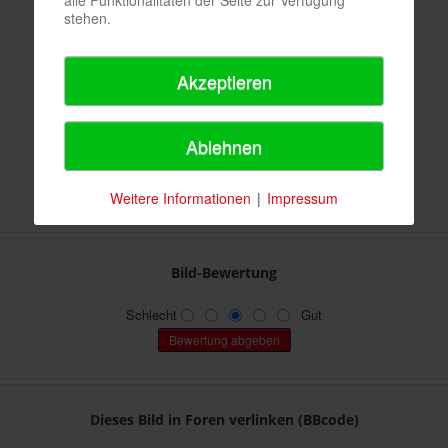
alle Funktionalitäten der Seite zur Verfügung
stehen.
7107
1257
Akzeptieren
Keine
114,73 KB (400 x 266 px)
Ablehnen
Keine Angabe
Weitere Informationen
|
Impressum
284,84 KB (648 x 432 px)
Bild-Bewertung
Schlecht
Gut
Dieses Bild in Foren verlinken (BBcode)