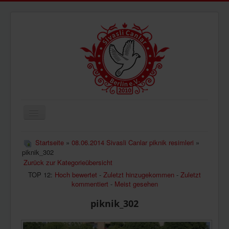
Navigation
an/aus
ÜBERUNS
Startseite
»
08.06.2014 Sivasli Canlar piknik resimleri
»
piknik_302
AKTUELLES
Zurück zur Kategorieübersicht
BILDER
TOP 12:
Hoch bewertet
-
Zuletzt hinzugekommen
-
Zuletzt
kommentiert
-
Meist gesehen
VIDEOS
piknik_302
IMPRESSUM
DATENSCHUTZ