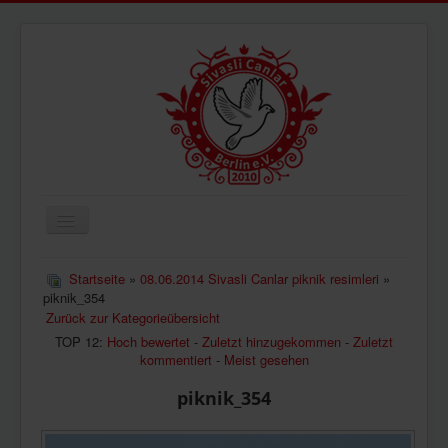
Navigation
an/aus
ÜBERUNS
Startseite
»
08.06.2014 Sivasli Canlar piknik resimleri
»
piknik_354
AKTUELLES
Zurück zur Kategorieübersicht
BILDER
TOP 12:
Hoch bewertet
-
Zuletzt hinzugekommen
-
Zuletzt
kommentiert
-
Meist gesehen
VIDEOS
piknik_354
IMPRESSUM
DATENSCHUTZ