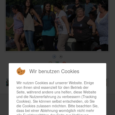
Wir benutzen Cookies
Wir nutzen Cookies auf unserer Website. Einige
von ihnen sind essenziell für den Betrieb der
Seite, während andere uns helfen, diese Website
und die Nutzererfahrung zu verbessern (Tracking
Cookies). Sie können selbst entscheiden, ob Sie
Bild-Informationen
die Cookies zulassen möchten. Bitte beachten Sie,
dass bei einer Ablehnung womöglich nicht mehr
Samstag, 12. Juli 2014