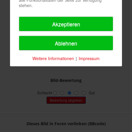
alle Funktionalitäten der Seite zur Verfügung
stehen.
7672
1326
Akzeptieren
Keine
106,46 KB (400 x 266 px)
Ablehnen
Keine Angabe
Weitere Informationen
|
Impressum
259,12 KB (648 x 432 px)
Bild-Bewertung
Schlecht
Gut
Dieses Bild in Foren verlinken (BBcode)