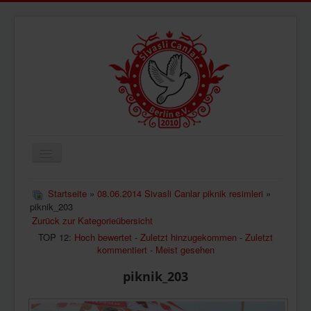
Navigation
an/aus
ÜBERUNS
Startseite
»
08.06.2014 Sivasli Canlar piknik resimleri
»
piknik_203
AKTUELLES
Zurück zur Kategorieübersicht
BILDER
TOP 12:
Hoch bewertet
-
Zuletzt hinzugekommen
-
Zuletzt
kommentiert
-
Meist gesehen
VIDEOS
piknik_203
IMPRESSUM
DATENSCHUTZ